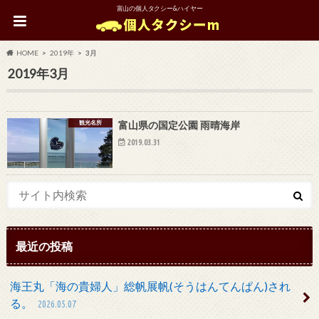
富山の個人タクシー&ハイヤー
HOME
2019年
3月
2019年3月
観光名所
富山県の国定公園 雨晴海岸
2019.03.31
最近の投稿
海王丸「海の貴婦人」総帆展帆(そうはんてんぱん)され
る。
2026.05.07