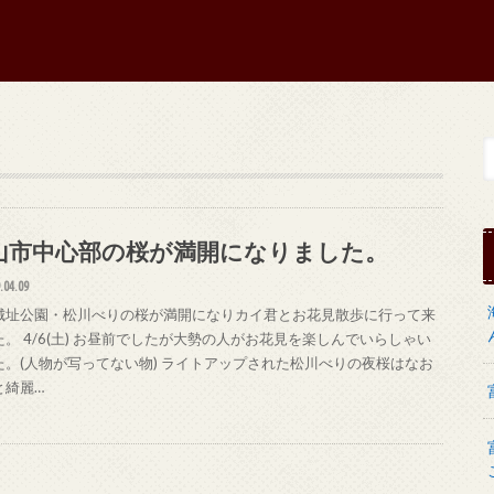
山市中心部の桜が満開になりました。
.04.09
城址公園・松川べりの桜が満開になりカイ君とお花見散歩に行って来
た。 4/6(土) お昼前でしたが大勢の人がお花見を楽しんでいらしゃい
た。(人物が写ってない物) ライトアップされた松川べりの夜桜はなお
と綺麗…