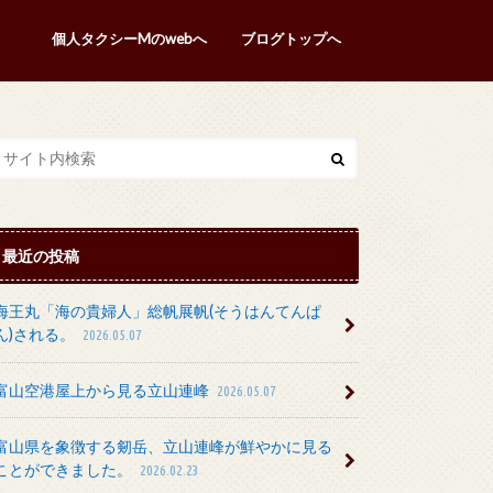
個人タクシーMのwebへ
ブログトップへ
最近の投稿
海王丸「海の貴婦人」総帆展帆(そうはんてんぱ
ん)される。
2026.05.07
富山空港屋上から見る立山連峰
2026.05.07
富山県を象徴する剱岳、立山連峰が鮮やかに見る
ことができました。
2026.02.23