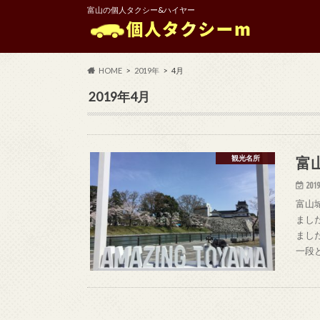
富山の個人タクシー&ハイヤー
HOME
2019年
4月
2019年4月
富
観光名所
2019
富山
まし
まし
一段