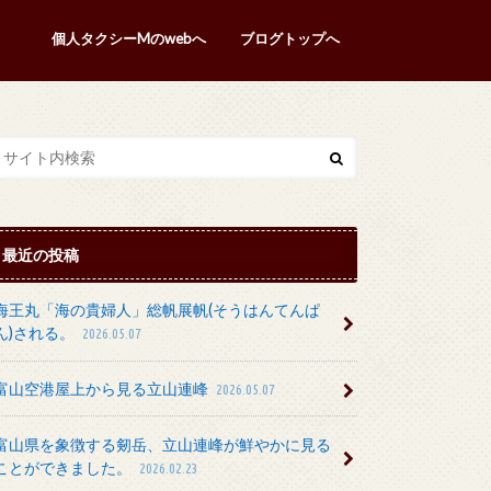
個人タクシーMのwebへ
ブログトップへ
最近の投稿
海王丸「海の貴婦人」総帆展帆(そうはんてんぱ
ん)される。
2026.05.07
富山空港屋上から見る立山連峰
2026.05.07
富山県を象徴する剱岳、立山連峰が鮮やかに見る
ことができました。
2026.02.23