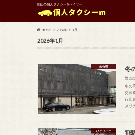
富山の個人タクシー&ハイヤー
HOME
2026年
1月
2026年1月
冬
未分類
2026
冬の
交通
行止
メリ
飛
ひとりごと