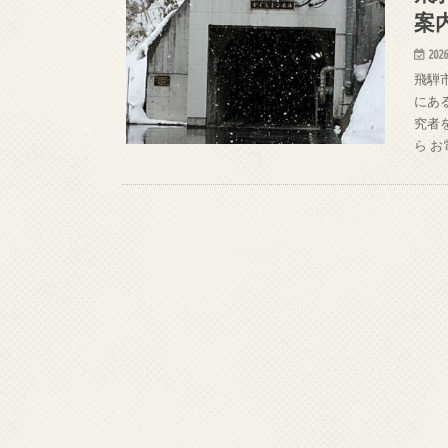
案
2026
飛騨
にあ
究者
ら お