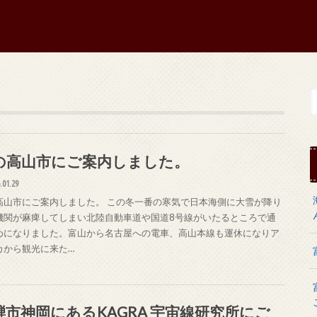
の高山市にご案内しました。
.01.29
高山市にご案内しました。 この冬一番の寒気で日本海側に大雪が降り
機関が麻痺してしまい北陸自動車道や国道8号線がいたるところで通
めになりました。富山から名古屋への電車、高山本線も運休になりア
カから観光に来た…
騨市神岡にあるKAGRA 宇宙線研究所にご