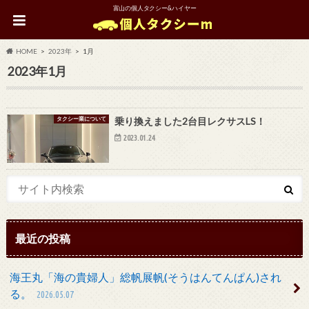
富山の個人タクシー&ハイヤー
HOME
2023年
1月
2023年1月
タクシー業について
乗り換えました2台目レクサスLS！
2023.01.24
最近の投稿
海王丸「海の貴婦人」総帆展帆(そうはんてんぱん)され
る。
2026.05.07