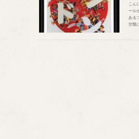
こん
ールが
ある
空襲