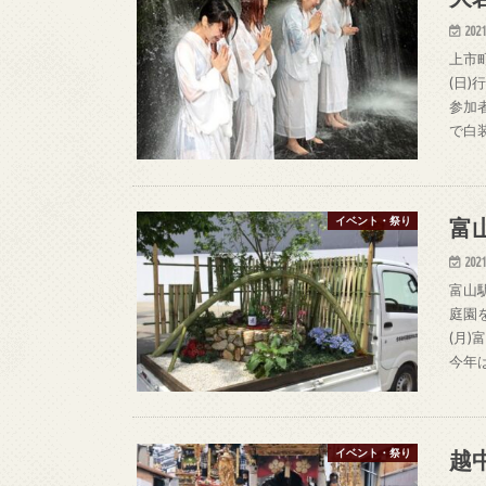
2021
上市
(日
参加
で白
富
イベント・祭り
2021
富山
庭園
(月
今年
越
イベント・祭り