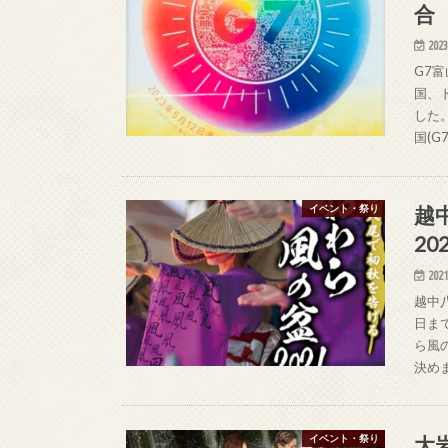
合
2023
G7
国、
した
国(G
越
イベント・祭り
20
2021
越中
日ま
ら風
決め
大
イベント・祭り