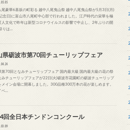
.05.05
八尾豪華6基坂の町彩る 越中八尾曳山祭 越中八尾曳山祭が5月3日(月)
法記念日)に富山市八尾町中心部で行われました。江戸時代の栄華を極
町人文化で昨年は新型コロナウイルスの影響で中止し、2年ぶりの開
祭りは…
山県砺波市第70回チューリップフェア
.04.24
県第70回となみチューリップフェア 国内最大級 国内最大級の花の祭
なみチューリップフェアが22日(火)砺波市花園町の砺波チューリップ
をメイン会場に開幕しました。300品種300万本の花が楽しめます。
イベ…
64回全日本チンドンコンクール
.03.09