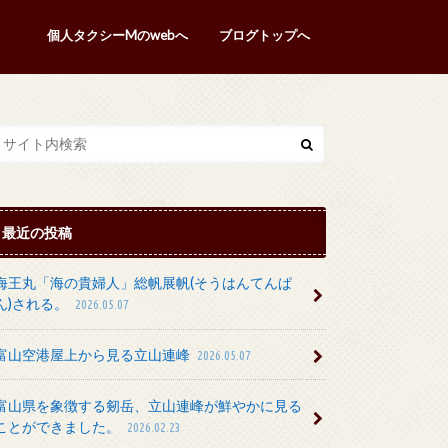
個人タクシーMのwebへ
ブログトップへ
最近の投稿
海王丸「海の貴婦人」総帆展帆(そうはんてんぱ
ん)される。
2026.05.07
富山空港屋上から見る立山連峰
2026.05.07
富山県を象徴する剱岳、立山連峰が鮮やかに見る
ことができました。
2026.02.23