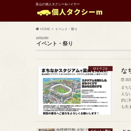
富山の個人タクシー&ハイヤー
HOME
イベント・祭り
CATEGORY
イベント・祭り
な
ひとりごと
2025
まち
えな
的に
も生
イベント・祭り