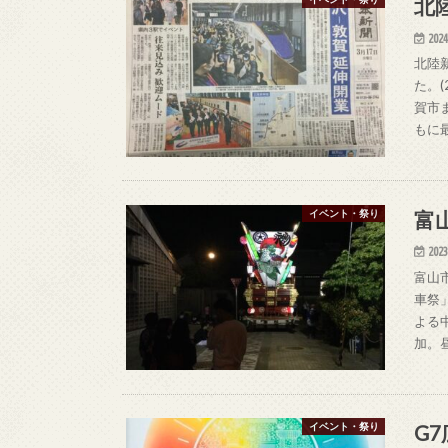
北
2024
北陸
た。(
賀市
もに
富
イベント・祭り
2023
富山
車祭
よる
加。
G
イベント・祭り