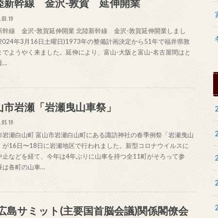
陸新幹線 金沢-敦賀 延伸開業
.03.19
新幹線 金沢-敦賀延伸開業 北陸新幹線 金沢-敦賀延伸開業しまし
2024年3月16日土曜日)1973年の整備計画決定から51年で福井県敦
までようやく来ました。延伸により、富山-大阪と富山-名古屋間はと
最…
山市岩瀬「岩瀬曳山車祭」
.05.19
市岩瀬白山町 富山市岩瀬白山町にある諏訪神社の春季例祭「岩瀬曳山
」が16日〜18日に岩瀬地区で行われました。新型コロナウイルスに
中止などを経て、今年は4年ぶりに山車を持つ全11町がそろって参
昼は各町の山車…
7広島サミット(主要国首脳会議)関係閣僚会