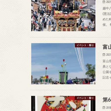
2021
越中
(憲
めた
催。 
富
イベント・祭り
2021
富山
典と
公園
記念
第
イベント・祭り
2018