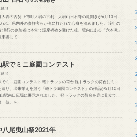
.06.15
町大岩の古刹 上市町大岩の古刹、大岩山日石寺の滝開きが6月13日
)行われ、県内外の参拝客らが滝に打たれて心身を清めました。 滝行の
者 滝行の参加者は本堂で護摩祈祷を受けた後、境内にある「六本滝」
装束姿にて…
山駅でミニ庭園コンテスト
.05.10
駅でミニ庭園コンテスト 軽トラックの荷台 軽トラックの荷台にミニ
を造り、出来栄えを競う「軽トラ庭園コンテスト」の作品が5月10日
)富山駅南口広場に展示されました。 軽トラックの荷台を庭に見立て、
は「技」を…
中八尾曳山祭2021年