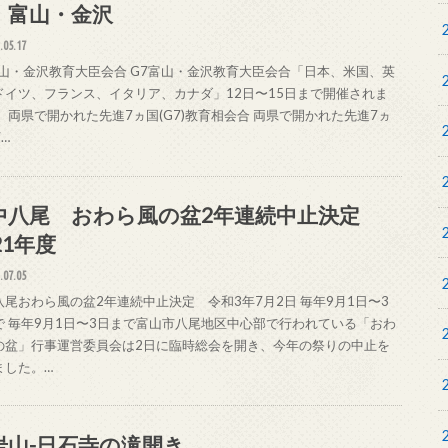
 富山・金沢
.05.17
富山・金沢教育大臣会合 G7富山・金沢教育大臣会合「日本、米国、英
ドイツ、フランス、イタリア、カナダ」12日〜15日まで開催されま
。 両県で開かれた先進7ヵ国(G7)教育相会合 両県で開かれた先進7ヵ
7…
中八尾 おわら風の盆2年連続中止決定
21年度
.07.05
八尾おわら風の盆2年連続中止決定 令和3年7月2日 毎年9月1日〜3
で 毎年9月1日〜3日まで富山市八尾地区中心部で行われている「おわ
の盆」行事運営委員会は2日に臨時総会を開き、今年の祭りの中止を
ました。…
岩山-日石寺の滝開き