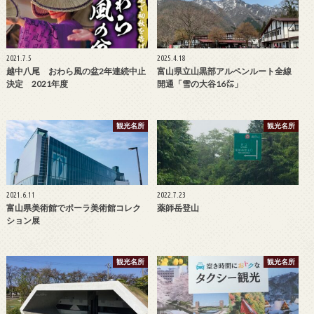
2021.7.5
2025.4.18
越中八尾 おわら風の盆2年連続中止
富山県立山黒部アルペンルート全線
決定 2021年度
開通「雪の大谷16㍍」
観光名所
観光名所
2021.6.11
2022.7.23
富山県美術館でポーラ美術館コレク
薬師岳登山
ション展
観光名所
観光名所