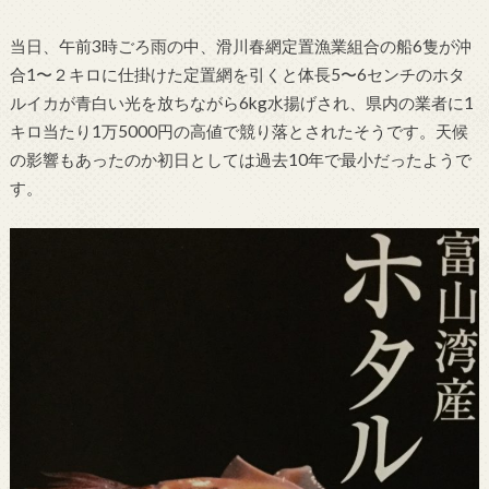
当日、午前3時ごろ雨の中、滑川春網定置漁業組合の船6隻が沖
合1〜２キロに仕掛けた定置網を引くと体長5〜6センチのホタ
ルイカが青白い光を放ちながら6kg水揚げされ、県内の業者に1
キロ当たり1万5000円の高値で競り落とされたそうです。天候
の影響もあったのか初日としては過去10年で最小だったようで
す。