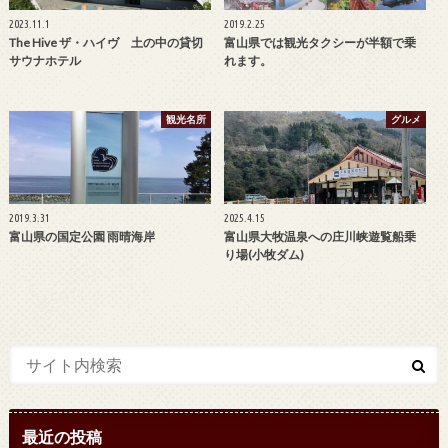
2023.11.1
2019.2.25
The Hive ザ・ハイヴ 土の中の貸切
富山県では観光タクシーが半額で乗
サウナホテル
れます。
観光名所
グルメ
2019.3.31
2025.4.15
富山県の国定公園 雨晴海岸
富山県大牧温泉への庄川峡遊覧船乗
り場(小牧ダム)
最近の投稿