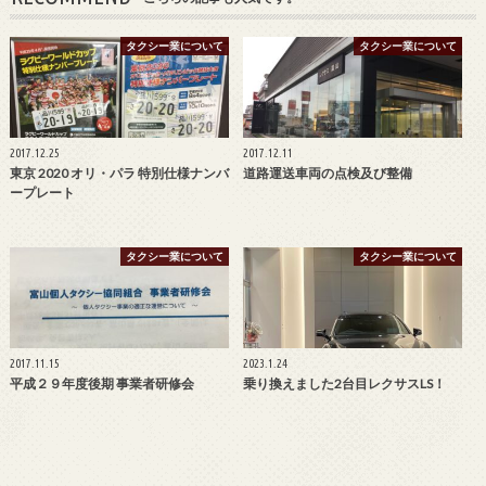
タクシー業について
タクシー業について
2017.12.25
2017.12.11
東京 2020 オリ・パラ 特別仕様ナンバ
道路運送車両の点検及び整備
ープレート
タクシー業について
タクシー業について
2017.11.15
2023.1.24
平成２９年度後期 事業者研修会
乗り換えました2台目レクサスLS！